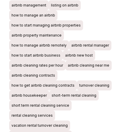
airbnb management
listing on airbnb
how to manage an airbnb
how to start managing airbnb properties
airbnb property maintenance
how to manage airbnb remotely
airbnb rental manager
how to start airbnb business
airbnb new host
airbnb cleaning rates per hour
airbnb cleaning near me
airbnb cleaning contracts
how to get airbnb cleaning contracts
turnover cleaning
airbnb housekeeper
short-term rental cleaning
short term rental cleaning service
rental cleaning services
vacation rental turnover cleaning