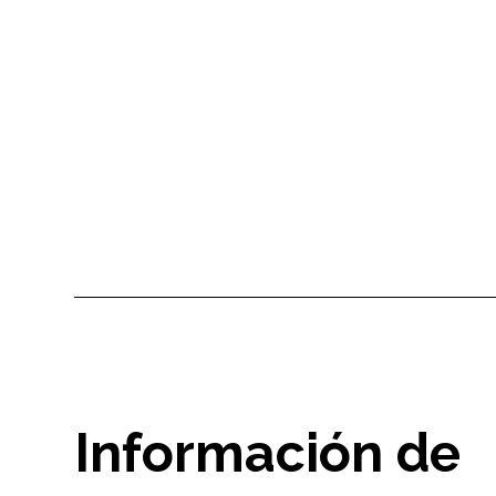
Hay muchas maneras de convertirte en un limpiador de
Airbnb: puedes crear un perfil en plataformas como KwickTurn,
promocionar tus servicios entre anfitriones locales y
asegurarte de que cumples con los estándares de limpieza de
Airbnb.
Información de