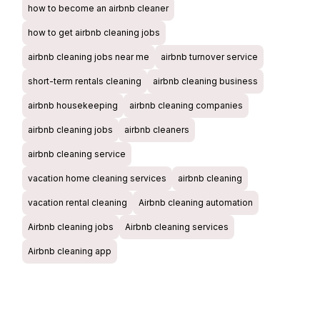
how to become an airbnb cleaner
how to get airbnb cleaning jobs
airbnb cleaning jobs near me
airbnb turnover service
short-term rentals cleaning
airbnb cleaning business
airbnb housekeeping
airbnb cleaning companies
airbnb cleaning jobs
airbnb cleaners
airbnb cleaning service
vacation home cleaning services
airbnb cleaning
vacation rental cleaning
Airbnb cleaning automation
Airbnb cleaning jobs
Airbnb cleaning services
Airbnb cleaning app