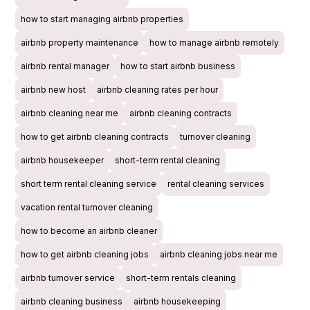
how to start managing airbnb properties
airbnb property maintenance
how to manage airbnb remotely
airbnb rental manager
how to start airbnb business
airbnb new host
airbnb cleaning rates per hour
airbnb cleaning near me
airbnb cleaning contracts
how to get airbnb cleaning contracts
turnover cleaning
airbnb housekeeper
short-term rental cleaning
short term rental cleaning service
rental cleaning services
vacation rental turnover cleaning
how to become an airbnb cleaner
how to get airbnb cleaning jobs
airbnb cleaning jobs near me
airbnb turnover service
short-term rentals cleaning
airbnb cleaning business
airbnb housekeeping