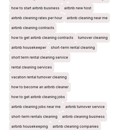
how to start airbnb business
airbnb new host
airbnb cleaning rates per hour
airbnb cleaning near me
airbnb cleaning contracts
how to get airbnb cleaning contracts
turnover cleaning
airbnb housekeeper
short-term rental cleaning
short term rental cleaning service
rental cleaning services
vacation rental turnover cleaning
how to become an airbnb cleaner
how to get airbnb cleaning jobs
airbnb cleaning jobs near me
airbnb turnover service
short-term rentals cleaning
airbnb cleaning business
airbnb housekeeping
airbnb cleaning companies