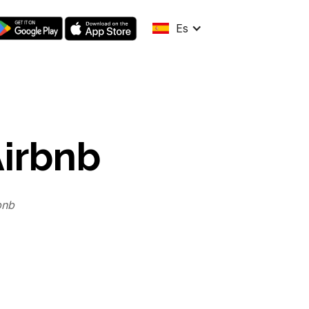
Es
irbnb
bnb