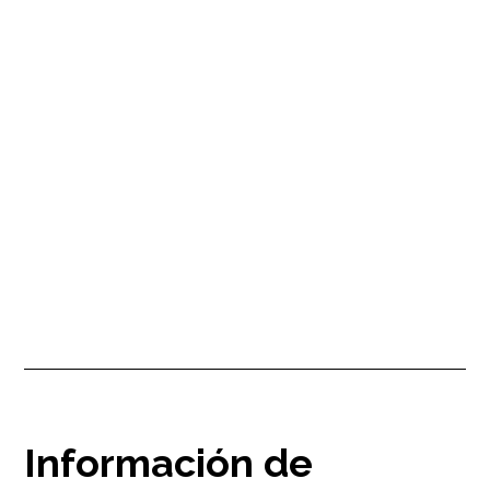
La guía definitiva para optimizar
tus gastos de limpieza en Airbnb
¿Sabías que una rotación fluida entre los huéspedes de Airbnb
puede tener un impacto significativo en las valoraciones y reseñas
de tu alquiler? Exploremos como KwickTurn puede ayudarte a
conseguir una valoración de 5 estrellas para tu alquiler en Airbnb.
Información de