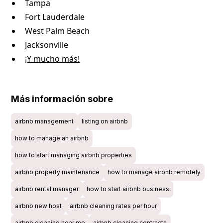
Tampa
Fort Lauderdale
West Palm Beach
Jacksonville
¡Y mucho más!
Más información sobre
airbnb management
listing on airbnb
how to manage an airbnb
how to start managing airbnb properties
airbnb property maintenance
how to manage airbnb remotely
airbnb rental manager
how to start airbnb business
airbnb new host
airbnb cleaning rates per hour
airbnb cleaning near me
airbnb cleaning contracts