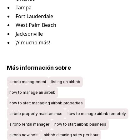
Tampa
Fort Lauderdale
West Palm Beach
Jacksonville
¡Y mucho más!
Más información sobre
airbnb management
listing on airbnb
how to manage an airbnb
how to start managing airbnb properties
airbnb property maintenance
how to manage airbnb remotely
airbnb rental manager
how to start airbnb business
airbnb new host
airbnb cleaning rates per hour