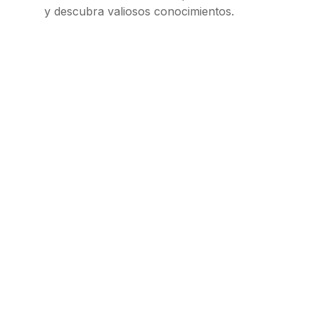
y descubra valiosos conocimientos.
Decodificando las tarifas de
limpieza de Airbnb