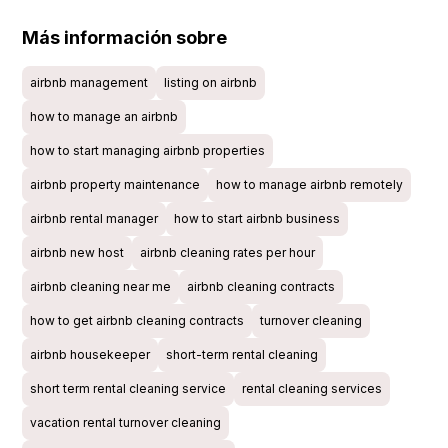
Más información sobre
airbnb management
listing on airbnb
how to manage an airbnb
how to start managing airbnb properties
airbnb property maintenance
how to manage airbnb remotely
airbnb rental manager
how to start airbnb business
airbnb new host
airbnb cleaning rates per hour
airbnb cleaning near me
airbnb cleaning contracts
how to get airbnb cleaning contracts
turnover cleaning
airbnb housekeeper
short-term rental cleaning
short term rental cleaning service
rental cleaning services
vacation rental turnover cleaning