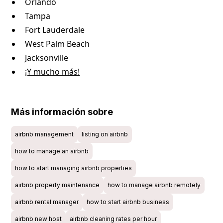
Orlando
Tampa
Fort Lauderdale
West Palm Beach
Jacksonville
¡Y mucho más!
Más información sobre
airbnb management
listing on airbnb
how to manage an airbnb
how to start managing airbnb properties
airbnb property maintenance
how to manage airbnb remotely
airbnb rental manager
how to start airbnb business
airbnb new host
airbnb cleaning rates per hour